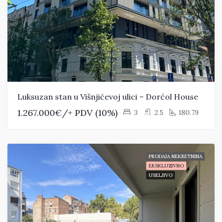
Luksuzan stan u Višnjićevoj ulici – Dorćol House
1.267.000€/+ PDV (10%)
3
2.5
180.79
PRODAJA NEKRETNINA
EKSKLUZIVNO
USELJIVO