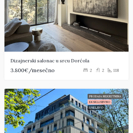
Dizajnerski salonac u srcu Dorćola
3.800€/mesečno
2
2
118
PRODAJA NEKRETNINA
EKSKLUZIVNO
USELJIVO