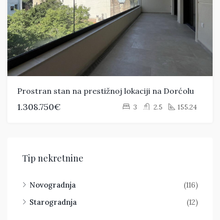
Prostran stan na prestižnoj lokaciji na Dorćolu
1.308.750€
3
2.5
155.24
Tip nekretnine
Novogradnja
(116)
Starogradnja
(12)