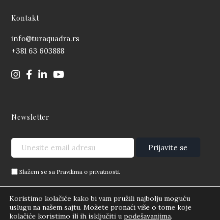
Kontakt
info@turaquadra.rs
+381 63 603888
Newsletter
Slažem se sa Pravilima o privatnosti.
Opšti uslovi poslovanja posrednika u prometu i zakupu
Koristimo kolačiće kako bi vam pružili najbolju moguću
nepokretnosti
uslugu na našem sajtu. Možete pronaći više o tome koje
kolačiće koristimo ili ih isključiti u
podešavanjima
.