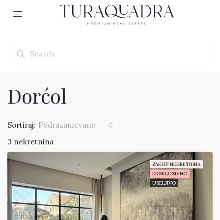
Dorćol
Podrazumevano
Sortiraj:
3 nekretnina
ZAKUP NEKRETNINA
EKSKLUZIVNO
USELJIVO