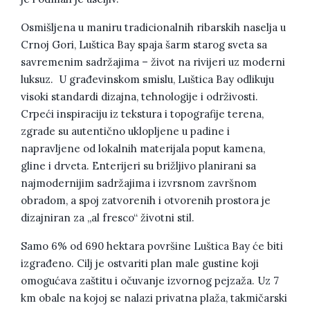
Osmišljena u maniru tradicionalnih ribarskih naselja u
Crnoj Gori, Luštica Bay spaja šarm starog sveta sa
savremenim sadržajima – život na rivijeri uz moderni
luksuz. U građevinskom smislu, Luštica Bay odlikuju
visoki standardi dizajna, tehnologije i održivosti.
Crpeći inspiraciju iz tekstura i topografije terena,
zgrade su autentično uklopljene u padine i
napravljene od lokalnih materijala poput kamena,
gline i drveta. Enterijeri su brižljivo planirani sa
najmodernijim sadržajima i izvrsnom završnom
obradom, a spoj zatvorenih i otvorenih prostora je
dizajniran za „al fresco“ životni stil.
Samo 6% od 690 hektara površine Luštica Bay će biti
izgrađeno. Cilj je ostvariti plan male gustine koji
omogućava zaštitu i očuvanje izvornog pejzaža. Uz 7
km obale na kojoj se nalazi privatna plaža, takmičarski