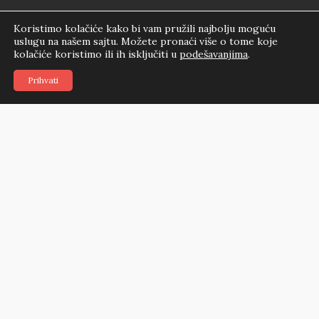
Koristimo kolačiće kako bi vam pružili najbolju moguću
uslugu na našem sajtu. Možete pronaći više o tome koje
kolačiće koristimo ili ih isključiti u
podešavanjima
.
Ana Knežević
Prihvati
Početna
Nekretnine
Blog
Agenti
Naš tim
Kontakt
Kontakt