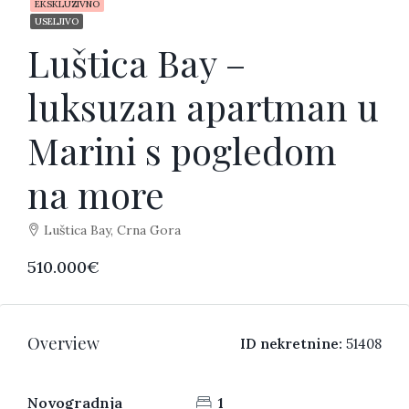
EKSKLUZIVNO
USELJIVO
Luštica Bay –
luksuzan apartman u
Marini s pogledom
na more
Luštica Bay, Crna Gora
510.000€
Overview
ID nekretnine:
51408
Novogradnja
1