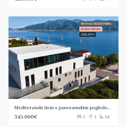
PRODAJA NEKRETNINA
EKSKLUZIVNO
USELJIVO
Mediteranski dom s panoramskim pogledom na more – Luštica, Tivat
345.000€
1
1
54