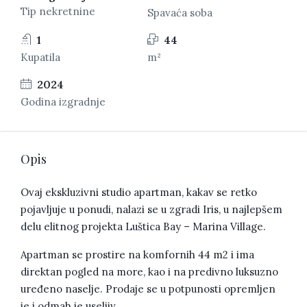
Tip nekretnine
Spavaća soba
1
44
Kupatila
m²
2024
Godina izgradnje
Opis
Ovaj ekskluzivni studio apartman, kakav se retko
pojavljuje u ponudi, nalazi se u zgradi Iris, u najlepšem
delu elitnog projekta Luštica Bay – Marina Village.
Apartman se prostire na komfornih 44 m2 i ima
direktan pogled na more, kao i na predivno luksuzno
uređeno naselje. Prodaje se u potpunosti opremljen
je i odmah je useljiv.