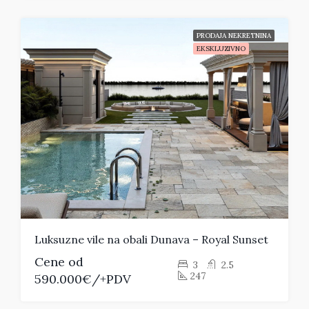
PRODAJA NEKRETNINA
EKSKLUZIVNO
Luksuzne vile na obali Dunava – Royal Sunset
Cene od
3
2.5
247
590.000€/+PDV