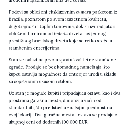
uređena kupatila. Stan ima dve terase.
Podovi su obloženi ekskluzivnim
cumaru
parketom iz
Brazila, poznatom po svom izuzetnom kvalitetu,
dugotrajnosti i toplim tonovima, dok su svi radijatori
obloženi furnirom od
imbuia
drveta, još jednog
prestižnog brazilskog drveta koje se retko sreće u
stambenim enterijerima.
Stan se nalazi na prvom spratu kvalitetne stambene
zgrade. Prodaje se bez komadnog nameštaja, što
kupcu ostavlja mogućnost da enterijer uredi u skladu
sa sopstvenim ukusom i stilom.
Uz stan je moguće kupiti i pripadajuću ostavu, kao i dva
prostrana garažna mesta, dimenzija većih od
standardnih, što predstavlja značajnu prednost na
ovoj lokaciji. Dva garažna mesta i ostava se prodaju o
ukupnoj ceni od dodatnih 100.000 EUR.