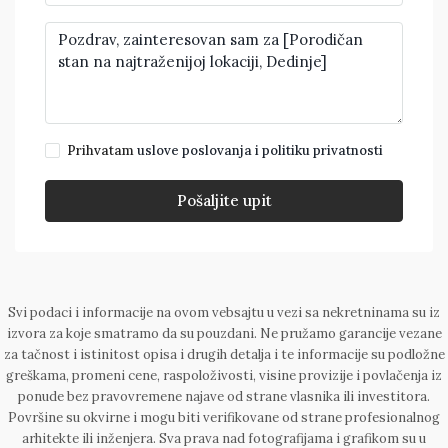
Prihvatam
uslove poslovanja i politiku privatnosti
Pošaljite upit
Svi podaci i informacije na ovom vebsajtu u vezi sa nekretninama su iz
izvora za koje smatramo da su pouzdani. Ne pružamo garancije vezane
za tačnost i istinitost opisa i drugih detalja i te informacije su podložne
greškama, promeni cene, raspoloživosti, visine provizije i povlačenja iz
ponude bez pravovremene najave od strane vlasnika ili investitora.
Površine su okvirne i mogu biti verifikovane od strane profesionalnog
arhitekte ili inženjera. Sva prava nad fotografijama i grafikom su u