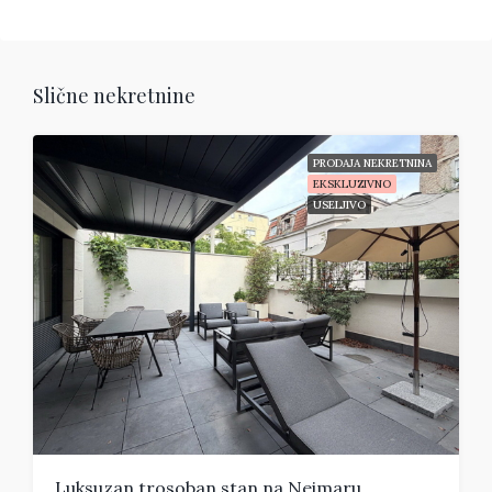
Slične nekretnine
PRODAJA NEKRETNINA
EKSKLUZIVNO
USELJIVO
Luksuzan trosoban stan na Neimaru