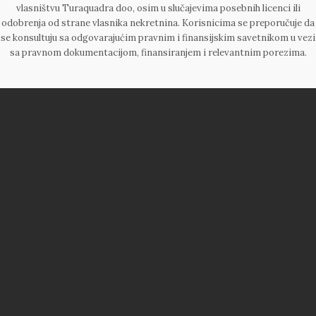
vlasništvu Turaquadra doo, osim u slučajevima posebnih licenci ili
odobrenja od strane vlasnika nekretnina. Korisnicima se preporučuje da
se konsultuju sa odgovarajućim pravnim i finansijskim savetnikom u vezi
sa pravnom dokumentacijom, finansiranjem i relevantnim porezima.