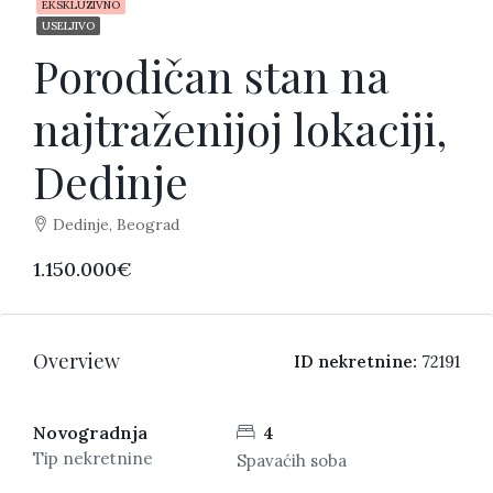
EKSKLUZIVNO
USELJIVO
Porodičan stan na
najtraženijoj lokaciji,
Dedinje
Dedinje, Beograd
1.150.000€
Overview
ID nekretnine:
72191
Novogradnja
4
Tip nekretnine
Spavaćih soba