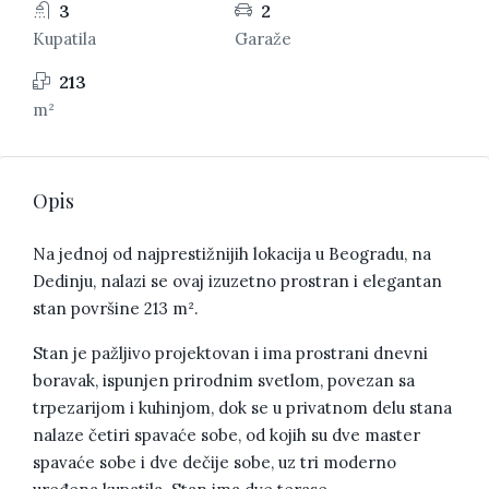
3
2
Kupatila
Garaže
213
m²
Opis
Na jednoj od najprestižnijih lokacija u Beogradu, na
Dedinju, nalazi se ovaj izuzetno prostran i elegantan
stan površine 213 m².
Stan je pažljivo projektovan i ima prostrani dnevni
boravak, ispunjen prirodnim svetlom, povezan sa
trpezarijom i kuhinjom, dok se u privatnom delu stana
nalaze četiri spavaće sobe, od kojih su dve master
spavaće sobe i dve dečije sobe, uz tri moderno