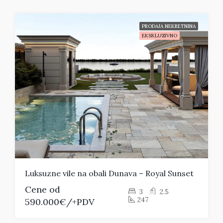
PRODAJA NEKRETNINA
EKSKLUZIVNO
Luksuzne vile na obali Dunava – Royal Sunset
Cene od
3
2.5
247
590.000€/+PDV