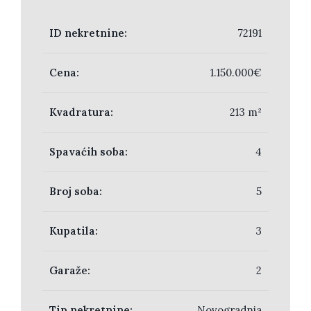
ID nekretnine:
72191
Cena:
1.150.000€
Kvadratura:
213 m²
Spavaćih soba:
4
Broj soba:
5
Kupatila:
3
Garaže:
2
Tip nekretnine:
Novogradnja