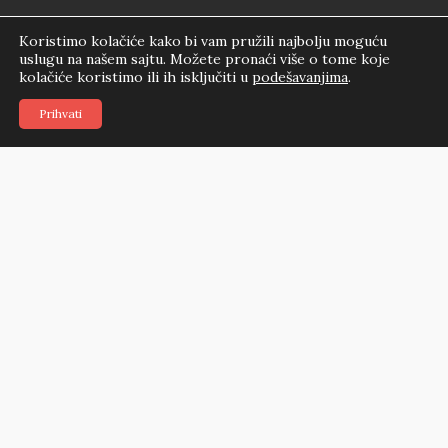
Koristimo kolačiće kako bi vam pružili najbolju moguću
uslugu na našem sajtu. Možete pronaći više o tome koje
kolačiće koristimo ili ih isključiti u
podešavanjima
.
Ana Knežević
Prihvati
Početna
Nekretnine
Blog
Agenti
Naš tim
Kontakt
Kontakt
info@turaquadra.rs
+381 63 603888